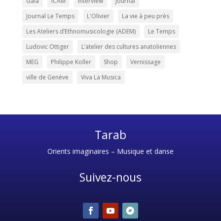
Gala
ICAM
Interview
Journal
Journal Le Temps
L'Olivier
La vie à peu près
Les Ateliers d’Ethnomusicologie (ADEM)
Le Temps
Ludovic Ottiger
L’atelier des cultures anatoliennes
MEG
Philippe Koller
Shop
Vernissage
ville de Genève
Viva La Musica
Tarab
Orients imaginaires – Musique et danse
Suivez-nous