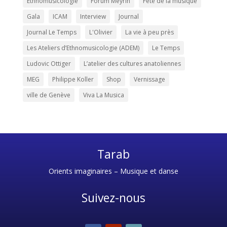
Ethnomusicologie
Forum Meyrin
Fête de la musique
Gala
ICAM
Interview
Journal
Journal Le Temps
L'Olivier
La vie à peu près
Les Ateliers d’Ethnomusicologie (ADEM)
Le Temps
Ludovic Ottiger
L’atelier des cultures anatoliennes
MEG
Philippe Koller
Shop
Vernissage
ville de Genève
Viva La Musica
Tarab
Orients imaginaires – Musique et danse
Suivez-nous